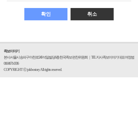
확인
취소
족보이야기
본사:서울시 송파구 마천로240 석일빌딩6층 한국족보 편찬위원회
|
TEL 지사 족보이야기 대표 여정범
010-8671-0336
COPYRIGHT ⓒ jokbostory All rights reserved.